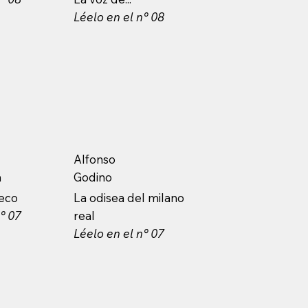
Léelo en el n° 08
Alfonso
a
Godino
seco
La odisea del milano
n° 07
real
Léelo en el n° 07