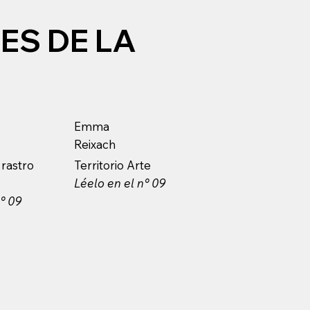
S DE LA
Emma
Reixach
 rastro
Territorio Arte
Léelo en el n° 09
n° 09