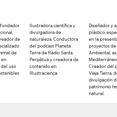
o-fundador
Ilustradora científica y
Diseñador y ar
ional,
divulgadora de
plástico, espe
creador de
naturaleza. Conductora
en la present
cializado
del podcast Planeta
proyectos de 
nimal de
Terra de Ràdio Santa
Ambiental, a
y en
Perpètua y creadora de
Mediterráneo
 del uso
contenido en
Creador del 
ostenibles
Illustracienca.
Vieja Tierra, 
divulgación d
patrimonio his
natural.