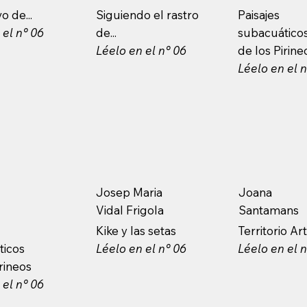
o de...
Siguiendo el rastro
Paisajes
 el n° 06
de...
subacuático
Léelo en el n° 06
de los Pirine
Léelo en el 
Josep Maria
Joana
Vidal Frigola
Santamans
Kike y las setas
Territorio Ar
ticos
Léelo en el n° 06
Léelo en el 
irineos
 el n° 06