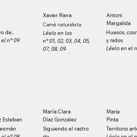
Xavier Riera
Antoni
Margalida
Carné naturalista:
o de...
Huesos, cos
Léelo en los
 el n° 09
y nidos
n° 01, 02, 03, 04, 05,
Léelo en el 
07, 08, 09
María Clara
Maria
z Esteban
Díaz Gonzalez
Pinta
 desmán
Siguiendo el rastro
Territorio ar
 el n° 08
de...
Léelo en el 