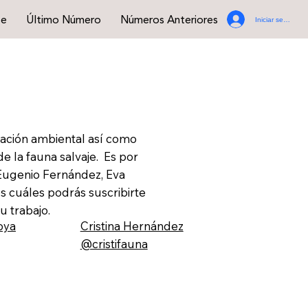
se
Último Número
Números Anteriores
Iniciar sesión
ación ambiental así como
e la fauna salvaje. Es por
 Eugenio Fernández, Eva
os cuáles podrás suscribirte
u trabajo.
oya
Cristina Hernández
@cristifauna