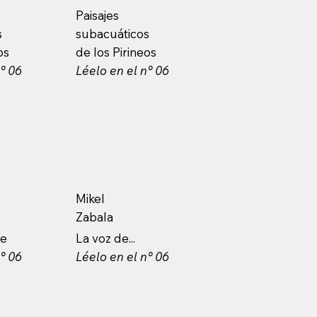
Paisajes
s
subacuáticos
os
de los Pirineos
n° 06
Léelo en el n° 06
Mikel
Zabala
te
La voz de...
n° 06
Léelo en el n° 06