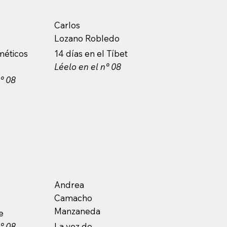
Carlos
Lozano Robledo
méticos
14 días en el Tíbet
Léelo en el n° 08
n° 08
Andrea
Camacho
Manzaneda
te
n° 08
La voz de...