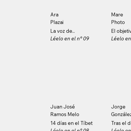
Ara
Mare
Plazai
Photo
La voz de...
El objetiv
Léelo en el n° 09
Léelo en
Juan José
Jorge
Ramos Melo
Gonzále
14 días en el Tíbet
Tras el
Léelo en el n° 08
Léelo en