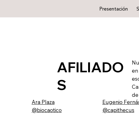
Presentación
S
AFILIADO
Nu
en
es
S
Ca
de
Ara Plaza
Eugenio Ferná
@biocaotico
@capithecus