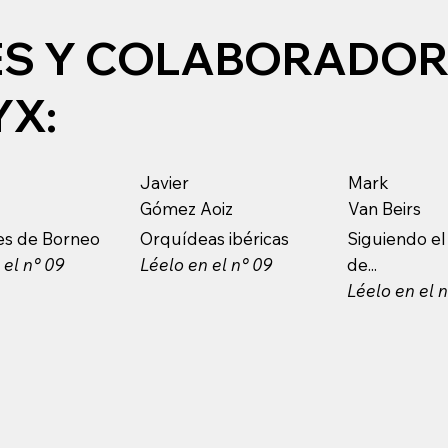
S Y COLABORADORE
YX:
Javier
Mark
Gómez Aoiz
Van Beirs
es de Borneo
Orquídeas ibéricas
Siguiendo el
 el n° 09
Léelo en el n° 09
de...
Léelo en el 