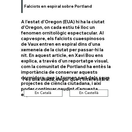
Falciots en espiral sobre Portland
A l’estat d’Oregon (EUA) hi ha la ciutat
d’Oregon, on cada estiu té lloc un
fenomen ornitològic espectacular. Al
capvespre, els falciots cuaespinosos
de Vaux entren en espiral dins d’una
xemeneia de la ciutat per passar-hi la
nit. En aquest article, en Xavi Bou ens
explica, a través d’un reportatge visual,
com la comunitat de Portland ha entès la
importància de conservar aquests
dormidors, que ja formen part dels seus
Fes una ullada, segur que t'interessarà!
projectes de ciència ciutadana, i així
poder continuar gaudint d’aquesta
En Català
En Castellà
experiència única.