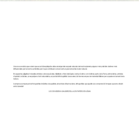
Una nova rev
sta que volem que acost
expl
qu
la v
da salvatge
els espa
s naturals del nostre planeta, alguns m
s pr
st
ns
altres m
s
i
i i
i
i
i
i
i
é
i
i
i
é
nfluenc
ats per la nostra act
v
tat, per
que cont
nuen conservant un gran atract
u
valor natural.
i
i
i
i
ò
i
i
i
En aquestes p
g
nes trobar
s art
cles sobre esp
c
es, h
b
tats o fets b
ol
g
cs, tant pr
x
ms com d'altres parts de la Terra, entrev
stes, art
cles
à
i
á
i
è
i
à
i
i
ò
i
ò
i
i
i
d'op
n
, not
c
es, un espa
per a l'art natural
sta, un portafol
fotogr
f
c
una selecc
de ressenyes de mater
al
ll
bres per a qualsevol amant de la
i
ió
í
i
i
i
i
à
i
i
ió
i
i
i
natura.
I sempre acompanyat de fotograf
es
n
dites de qual
tat, atract
ves
l·lustrac
ons,
nfograf
es que ajud
n a la comprens
mapes que ens s
tu
n
i
i
è
i
i
i
i
i
i
i
ió i
i
ï
amb claredat!
US CONVIDEM A GAUDIR D'ELLA, EN PAPER O EN LÍNIA!