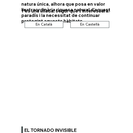
natura única, alhora que posa en valor
l’extraordinària riquesa natural d’aquest
Fes una ullada, segur que t'interessarà!
paradís i la necessitat de continuar
protegint aquests hàbitats.
En Català
En Castellà
EL TORNADO INVISIBLE