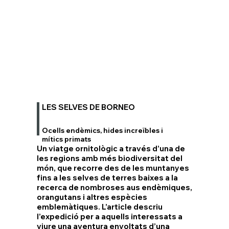
LES SELVES DE BORNEO
Ocells endèmics, hides increïbles i
mítics primats
Un viatge ornitològic a través d’una de
les regions amb més biodiversitat del
món, que recorre des de les muntanyes
fins a les selves de terres baixes a la
recerca de nombroses aus endèmiques,
orangutans i altres espècies
emblemàtiques. L’article descriu
l’expedició per a aquells interessats a
viure una aventura envoltats d’una