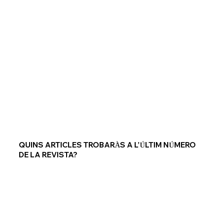
QUINS ARTICLES TROBAR
S A L’
LTIM N
MERO
À
Ú
Ú
DE LA REVISTA?