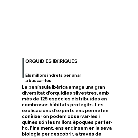
ORQU
DIES IB
RIQUES
Í
È
Els millors indrets per anar
a buscar-les
La península Ibèrica amaga una gran
diversitat d’orquídies silvestres, amb
més de 125 espècies distribuïdes en
nombrosos hàbitats protegits. Les
explicacions d’experts ens permeten
conèixer on podem observar-les i
quines són les millors èpoques per fer-
ho. Finalment, ens endinsem en la seva
biologia per descobrir, a través de