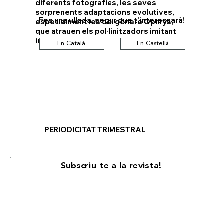
diferents fotografies, les seves
sorprenents adaptacions evolutives,
Fes una ullada, segur que t'interessarà!
especialment les del gènere Ophrys,
que atrauen els pol·linitzadors imitant
insectes.
En Català
En Castellà
PERIODICITAT TRIMESTRAL
Subscriu-te a la revista!