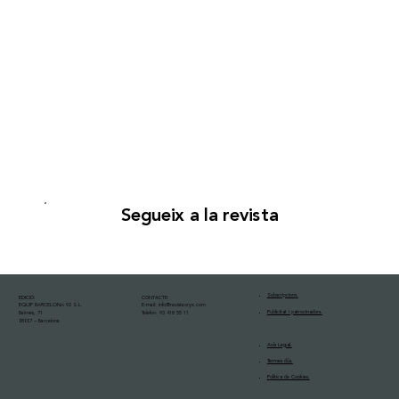
Segueix a la revista
Subscripcions.
EDICIÓ:
CONTACTE:
EQUIP BARCELONA 92 S.L.
E-mail:
info@revistaoryx.com
Publicitat i patrocinadors.
Balmes, 71
Telèfon: 93 418 55 11
08007 – Barcelona
Avís Legal.
Termes dús.
Política de Cookies.