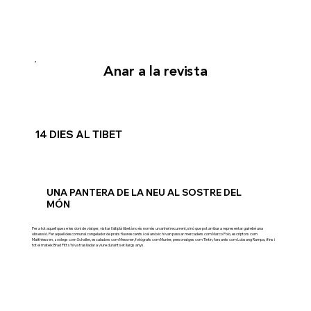
Anar a la revista
14 DIES AL TIBET
UNA PANTERA DE LA NEU AL SOSTRE DEL
MÓN
Per a tot aquell que se les doni de viatger, visitar l’altiplà tibetà no és només un anhel recurrent, sinó que pot arribar a representar gairebé una
obsessió. Per aquell descomunal congelador de prats fluorescents i cel anòxic hi van passar mercaders com Marco Polo, escriptors com
Matthiessen, zoòlegs com Schaller, escaladors com Messner, fotògrafs com Munier, personatges com Tintín, farsants com Lobsang Rampa, i fins i
tot el mateix Brad Pitt s’hi va traslladar a viure durant set llargs anys.