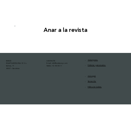
Anar a la revista
Subscripcions.
EDICIÓ:
CONTACTE:
EQUIP BARCELONA 92 S.L.
E-mail:
info@revistaoryx.com
Publicitat i patrocinadors.
Balmes, 71
Telèfon: 93 418 55 11
08007 – Barcelona
Avís Legal.
Termes dús.
Política de Cookies.