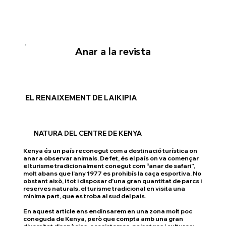
Anar a la revista
EL RENAIXEMENT DE LAIKIPIA
NATURA DEL CENTRE DE KENYA
Kenya és un país reconegut com a destinació turística on
anar a observar animals. De fet, és el país on va començar
el turisme tradicionalment conegut com “anar de safari”,
molt abans que l’any 1977 es prohibís la caça esportiva. No
obstant això, i tot i disposar d'una gran quantitat de parcs i
reserves naturals, el turisme tradicional en visita una
mínima part, que es troba al sud del país.
En aquest article ens endinsarem en una zona molt poc
coneguda de Kenya, però que compta amb una gran