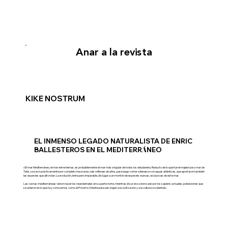
Anar a la revista
KIKE NOSTRUM
EL INMENSO LEGADO NATURALISTA DE ENRIC
BALLESTEROS EN EL MEDITERR
Á
NEO
«El mar Mediterráneo, el mar entre tierras, es probablemente el mar más singular de todos los del planeta. Reducto de lo que fue el majestuoso mar de
Tetis, se secó prácticamente por completo hace unos seis millones de años, para luego volver a llenarse con aguas atlánticas, que aportaron también
las especies que allí vivían. La evolución, lenta pero imparable, dio lugar a un montón de especies nuevas, exclusivas de este mar.
Las costas mediterráneas vieron nacer los neandertales en su parte norte, mientras el sur era colonizado por los sapiens actuales, poblaciones que
se unieron en lo que hoy conocemos como el Próximo Oriente para dar origen a la civilización y a la cultura occidental».