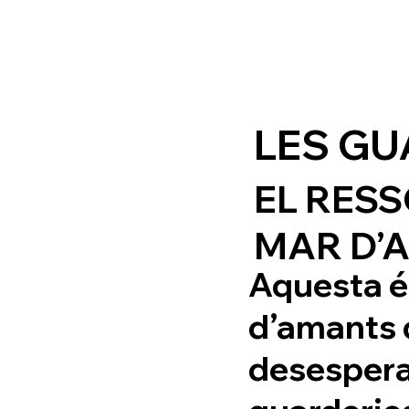
LES GU
EL RESS
MAR D’
Aquesta és
d’amants d
desespera