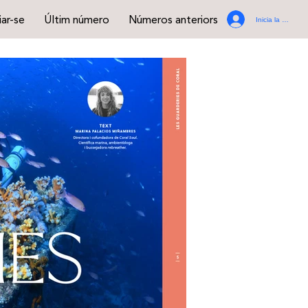
ar-se
Últim número
Números anteriors
Inicia la sessió