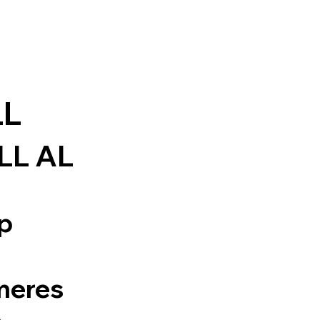
LL
LL AL
up
meres