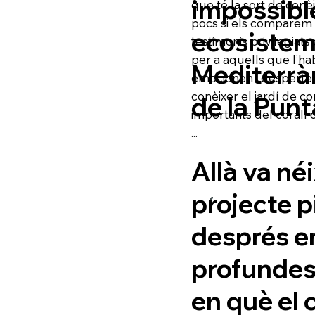
impossible
que té la sort de conè
pocs si els comparem a
ecosisteme
testimonis privilegiat
per a aquells que l’ha
Mediterràn
emocionen i desperten 
conèixer el jardí de c
de la Punt
importants del corall 
...
Allà va né
projecte p
després en
profundes
en què el 