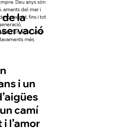
sempre. Deu anys són
, amants del mar i
 de la
esconegut, fins i tot
generació,
nservació
avés d’un amic, vaig
enclavaments més
un
ans i un
d’aigües
 un camí
i l’amor