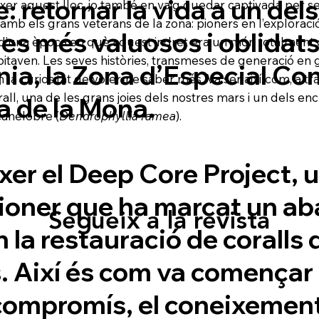
: retornar la vida a un dels
ixer aquest lloc, jo també en vaig quedar captivada per 
mb els grans veterans de la zona: pioners en l’exploració
s més valuosos i oblidats
s d’una època en què aquest indret era un món totalment d
bitaven. Les seves històries, transmeses de generació en 
ia, la Zona d’Especial Co
la curiositat de voler-ne saber més. Va ser així com, a tr
orall, una de les grans joies dels nostres mars i un dels 
a de la Mona.
canelobre (
Dendrophyllia ramea
).
ixer el Deep Core Project, 
ioner que ha marcat un ab
Segueix a la revista
 la restauració de coralls 
. Així és com va començar
compromís, el coneixement 