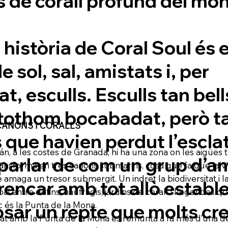
 de corall profund del món
a història de Coral Soul és 
e sol, sal, amistats i, per
, esculls. Esculls tan bel
 tothom bocabadat, però t
CANONS I CORALLS
que havien perdut l’esclat i
án, a les costes de Granada, hi ha una zona on les aigüe
parlar de com un grup d’a
nsforma en tres canons submarins, cosa que fa que la vida
 amaga un tresor submergit. Un indret la biodiversitat i la
encar amb tot allò establer
ai entre dofins, naufragis, jardins de corall i llegendes 
c és la Punta de la Mona.
sar un repte que molts cr
istat amb la Punta de la Mona es remunta a fa més d’una