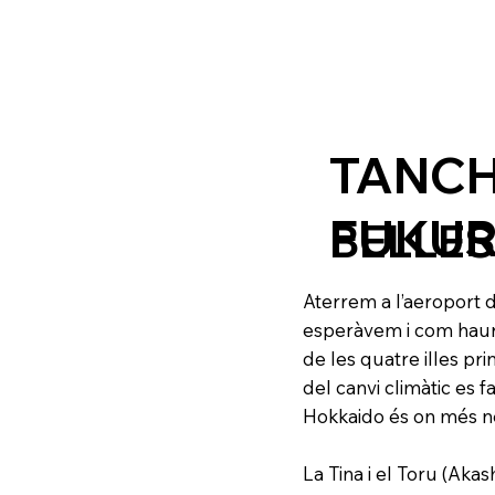
TANCH
FUKU
BELLES
Aterrem a l’aeroport 
esperàvem i com hauria
de les quatre illes pr
del canvi climàtic es f
Hokkaido és on més ne
La Tina i el Toru (Akas