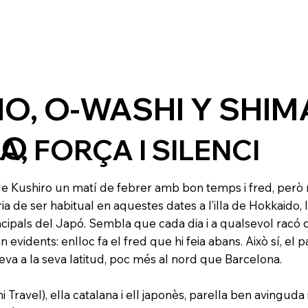
O, O-WASHI Y SHIM
RO
A, FORÇA I SILENCI
de Kushiro un matí de febrer amb bon temps i fred, però
 de ser habitual en aquestes dates a l’illa de Hokkaido, 
incipals del Japó. Sembla que cada dia i a qualsevol racó
an evidents: enlloc fa el fred que hi feia abans. Això sí, el 
va a la seva latitud, poc més al nord que Barcelona.
hi Travel), ella catalana i ell japonès, parella ben avinguda