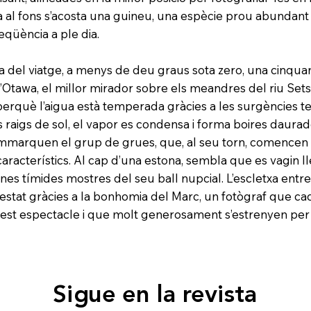
 al fons s’acosta una guineu, una espècie prou abundant 
eqüència a ple dia.
 del viatge, a menys de deu graus sota zero, una cinqua
’Otawa, el millor mirador sobre els meandres del riu Sets
perquè l’aigua està temperada gràcies a les surgències t
 raigs de sol, el vapor es condensa i forma boires daurad
emmarquen el grup de grues, que, al seu torn, comencen a
característics. Al cap d’una estona, sembla que es vagin l
unes tímides mostres del seu ball nupcial. L’escletxa entr
 estat gràcies a la bonhomia del Marc, un fotògraf que c
uest espectacle i que molt generosament s’estrenyen per 
Sigue en la revista