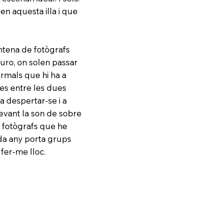
en aquesta illa i que
ntena de fotògrafs
uro, on solen passar
ermals que hi ha a
es entre les dues
 despertar-se i a
levant la son de sobre
e fotògrafs que he
ada any porta grups
fer-me lloc.