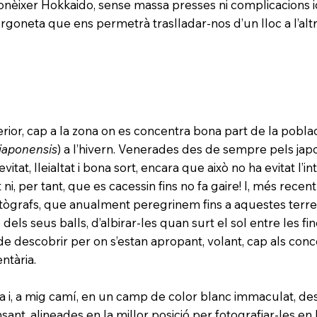
onèixer Hokkaido, sense massa presses ni complicacions i
rgoneta que ens permetrà traslladar-nos d’un lloc a l’a
terior, cap a la zona on es concentra bona part de la pobl
japonensis
) a l’hivern. Venerades des de sempre pels japo
tat, lleialtat i bona sort, encara que això no ha evitat l’
ni, per tant, que es cacessin fins no fa gaire! I, més rec
fotògrafs, que anualment peregrinem fins a aquestes terres
dels seus balls, d’albirar-les quan surt el sol entre les fin
de descobrir per on s’estan apropant, volant, cap als con
ntària.
 i, a mig camí, en un camp de color blanc immaculat, de
t, alineades en la millor posició per fotografiar-les en l’e