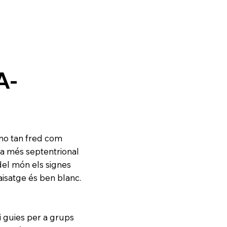
A-
 no tan fred com
la més septentrional
 del món els signes
paisatge és ben blanc.
 i guies per a grups