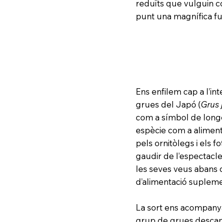
reduïts que vulguin c
punt una magnífica fu
Ens enfilem cap a l’in
grues del Japó (
Grus 
com a símbol de longevi
espècie com a aliment 
pels ornitòlegs i els 
gaudir de l’espectacle 
les seves veus abans 
d’alimentació supleme
La sort ens acompanya
grup de grues descansan