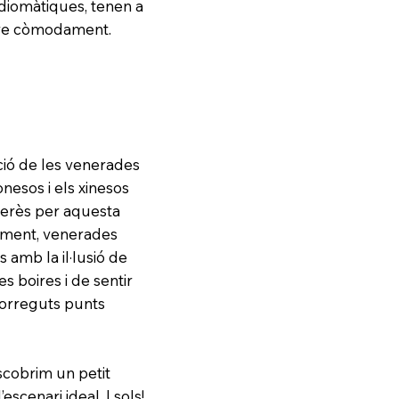
diomàtiques, tenen a
ltre còmodament.
ació de les venerades
nesos i els xinesos
interès per aquesta
entment, venerades
 amb la il·lusió de
es boires i de sentir
correguts punts
scobrim un petit
scenari ideal. I sols!