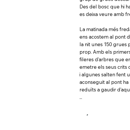
Des del bosc que hi ha
es deixa veure amb fr
La matinada més freda
ens acostem al pont d
la nit unes 150 grues 
prop. Amb els primers
fileres d’arbres que 
emetre els seus crits 
i algunes salten fent 
aconseguit al pont ha
reduïts a gaudir d’aq
...